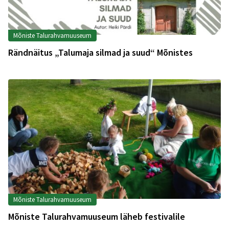
Mõniste Talurahvamuuseum
Rändnäitus „Talumaja silmad ja suud“ Mõnistes
Mõniste Talurahvamuuseum
Mõniste Talurahvamuuseum läheb festivalile