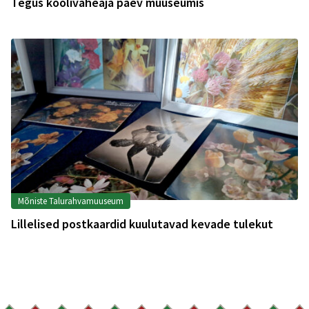
Tegus koolivaheaja päev muuseumis
Mõniste Talurahvamuuseum
Lillelised postkaardid kuulutavad kevade tulekut