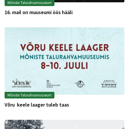
Mõniste Talurahvamuuseum
16. mail on muuseumi öös hääli
Mõniste Talurahvamuuseum
Võru keele laager tuleb taas