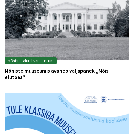
Mõniste Talurahvamuuseum
Mõniste muuseumis avaneb väljapanek „Mõis
elutoas“