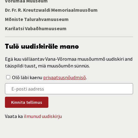
Võrumaa Muuseum
Dr. Fr. R. Kreutzwaldi Memoriaalmuusõum
Mõniste Talurahvamuuseum
Karilatsi Vabaõhumuuseum
Tulõ uudiskiräle mano
Egä kuu välläantav Vana-Võromaa muusõummõ uudiskiri and
täüspildi tuust, miä muusõumõn sünnüs.
Olõ läbi kaenu
privaatsusnõudmisõ
.
Vaata ka
ilmunud uudiskirju