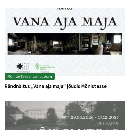
Mõniste Talurahvamuuseum
Rändnäitus „Vana aja maja“ jõudis Mõnistesse