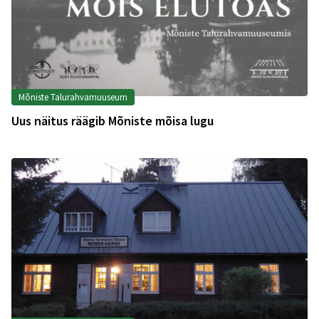
Mõniste Talurahvamuuseum
Uus näitus räägib Mõniste mõisa lugu