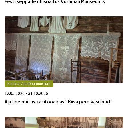
Eesti seppade ühisnäitus Võrumaa Muuseumis
Karilatsi Vabaõhumuuseum
12.05.2026 - 31.10.2026
Ajutine näitus käsitööaidas “Kiisa pere käsitööd”