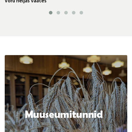
Võru neljas vaates
Muuseumitunnid