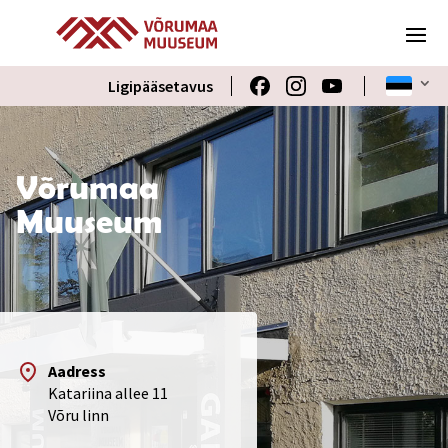
Ligipääsetavus
Võrumaa
Muuseum
Aadress
Katariina allee 11
Võru linn