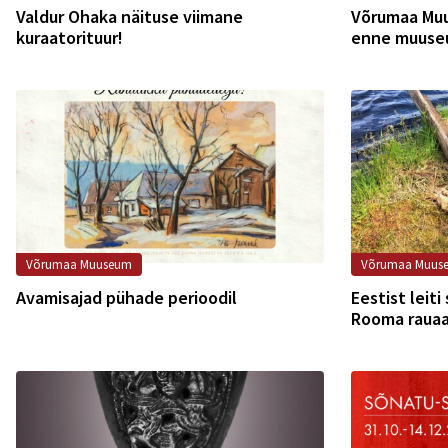
Valdur Ohaka näituse viimane
Võrumaa Mu
kuraatorituur!
enne muuseu
Võrumaa Muuseum
Võrumaa Muus
Avamisajad pühade perioodil
Eestist leit
Rooma rauaa
ühepuupaat 