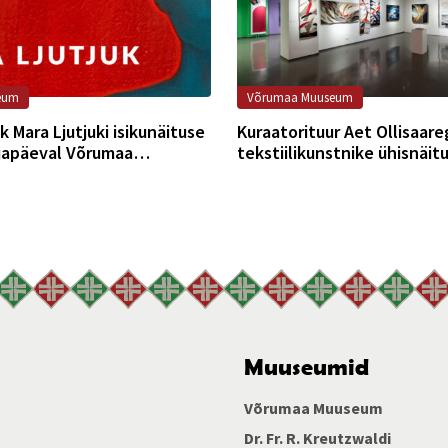
eum
Võrumaa Muuseum
k Mara Ljutjuki isikunäituse
Kuraatorituur Aet Ollisaare
japäeval Võrumaa
tekstiilikunstnike ühisnäit
“Mitmekihiline”
Muuseumid
Võrumaa Muuseum
Dr. Fr. R. Kreutzwaldi