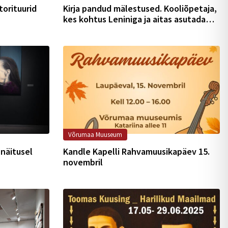
torituurid
Kirja pandud mälestused. Kooliõpetaja,
kes kohtus Leniniga ja aitas asutada
Kaitseliidu
Võrumaa Muuseum
 näitusel
Kandle Kapelli Rahvamuusikapäev 15.
novembril