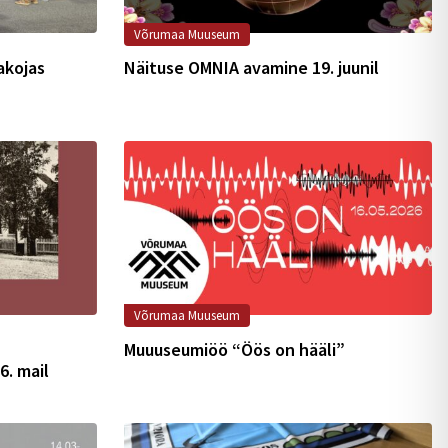
Võrumaa Muuseum
akojas
Näituse OMNIA avamine 19. juunil
Võrumaa Muuseum
Muuuseumiöö “Öös on hääli”
6. mail