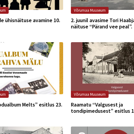
eum
Võrumaa Muuseum
e ühisnäituse avamine 10.
2. juunil avasime Tori Haabj
näituse “Pärand vee peal”.
eum
Võrumaa Muuseum
dualbum Melts” esitlus 23.
Raamatu “Valgusest ja
tondipimedusest” esitlus 1