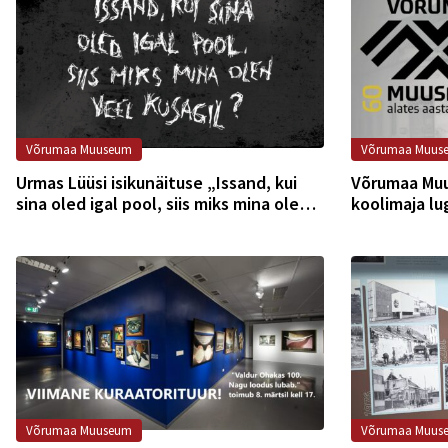
Võrumaa Muuseum
Võrumaa Muus
Urmas Lüüsi isikunäituse „Issand, kui
Võrumaa Muu
sina oled igal pool, siis miks mina olen
koolimaja lu
veel kusagil“ näituse avamine toimub
30. aprillil kell 17.00
Võrumaa Muuseum
Võrumaa Muus