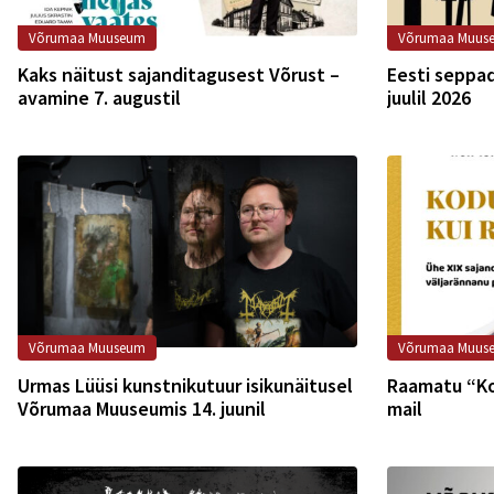
Võrumaa Muuseum
Võrumaa Muus
Kaks näitust sajanditagusest Võrust –
Eesti seppad
avamine 7. augustil
juulil 2026
Võrumaa Muuseum
Võrumaa Muus
Urmas Lüüsi kunstnikutuur isikunäitusel
Raamatu “Ko
Võrumaa Muuseumis 14. juunil
mail