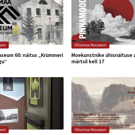
eum
Võrumaa Muuseum
seum 60: näitus „Krümmeri
Moekunstnike ühisnäituse 
gu“
märtsil kell 17
eum
Võrumaa Muuseum