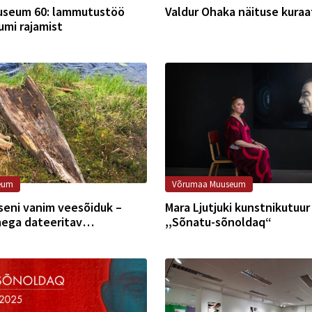
useum 60: lammutustöö
Valdur Ohaka näituse kuraa
mi rajamist
eum
Võrumaa Muuseum
i seni vanim veesõiduk –
Mara Ljutjuki kunstnikutuur
ega dateeritav
,,Sõnatu-sõnoldaq“
Kirikumäe järvest