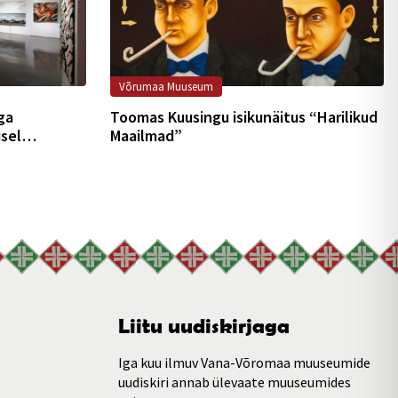
Võrumaa Muuseum
ga
Toomas Kuusingu isikunäitus “Harilikud
usel
Maailmad”
Liitu uudiskirjaga
Iga kuu ilmuv Vana-Võromaa muuseumide
uudiskiri annab ülevaate muuseumides