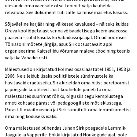
ülesande oma väeosale otse Leninilt välja kaubelda
relvaluba. See dokument tuli talle ka hilisemas elus kasuks.
Sõjaväeline karjäär ning väikesed kavalused – näiteks kuidas
Orava kooliõpetajast venna võisaadetisega keemiaväeossa
pääseda – tulid kasuks ka Vabadussõja ajal. Olnud nooruses
Tõnissoni mõtete järgija, asus Sirk otsustavalt appi
organiseerima Kaitseliidu Võrumaa maleva tööd ning teenis
välja ka Vabadusristi.
Mälestused on kirjutatud kolmes osas: aastatel 1951, 1958 ja
1966. Neis leidub lisaks poliitilistele sündmustele ka
huvitavaid eraeluseiku. Sirk kirjeldab oma hilist pereloomist
ja poegade kooliteed. Just koolielule paneb ta oma
mälestustes suurimat rõhku, olgu siis tegu kemplustega
ametikohtade pärast või pedagoogiliste mõtisklustega.
Pärast II maailmasõda jäi Sirk sunnitult oma lemmikametist
ilma ning koduseks isaks.
Oma mälestused pühendas Juhan Sirk poegadele Lemmik-
Jaagule ja Vapperile. Ehkki kirjutatud Nõukogude ajal, pole