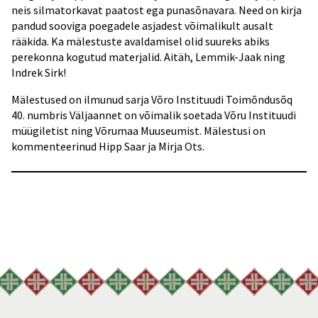
neis silmatorkavat paatost ega punasõnavara. Need on kirja
pandud sooviga poegadele asjadest võimalikult ausalt
rääkida. Ka mälestuste avaldamisel olid suureks abiks
perekonna kogutud materjalid. Aitäh, Lemmik-Jaak ning
Indrek Sirk!
Mälestused on ilmunud sarja Võro Instituudi Toimõndusõq
40. numbris Väljaannet on võimalik soetada Võru Instituudi
müügiletist ning Võrumaa Muuseumist. Mälestusi on
kommenteerinud Hipp Saar ja Mirja Ots.