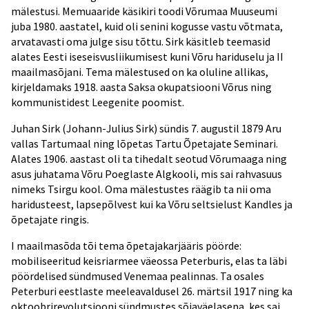
mälestusi. Memuaaride käsikiri toodi Võrumaa Muuseumi
juba 1980. aastatel, kuid oli senini kogusse vastu võtmata,
arvatavasti oma julge sisu tõttu. Sirk käsitleb teemasid
alates Eesti iseseisvusliikumisest kuni Võru hariduselu ja II
maailmasõjani. Tema mälestused on ka oluline allikas,
kirjeldamaks 1918. aasta Saksa okupatsiooni Võrus ning
kommunistidest Leegenite poomist.
Juhan Sirk (Johann-Julius Sirk) sündis 7. augustil 1879 Aru
vallas Tartumaal ning lõpetas Tartu Õpetajate Seminari.
Alates 1906. aastast oli ta tihedalt seotud Võrumaaga ning
asus juhatama Võru Poeglaste Algkooli, mis sai rahvasuus
nimeks Tsirgu kool. Oma mälestustes räägib ta nii oma
haridusteest, lapsepõlvest kui ka Võru seltsielust Kandles ja
õpetajate ringis.
I maailmasõda tõi tema õpetajakarjääris pöörde:
mobiliseeritud keisriarmee väeossa Peterburis, elas ta läbi
pöördelised sündmused Venemaa pealinnas. Ta osales
Peterburi eestlaste meeleavaldusel 26. märtsil 1917 ning ka
oktoobrirevolutsiooni sündmustes sõjaväelasena, kes sai