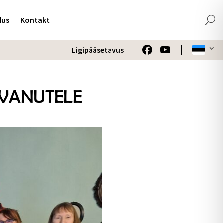
dus
Kontakt
Ligipääsetavus
SVANUTELE