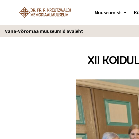
Muuseumist
Kü
Vana-Võromaa muuseumid avaleht
XII KOID