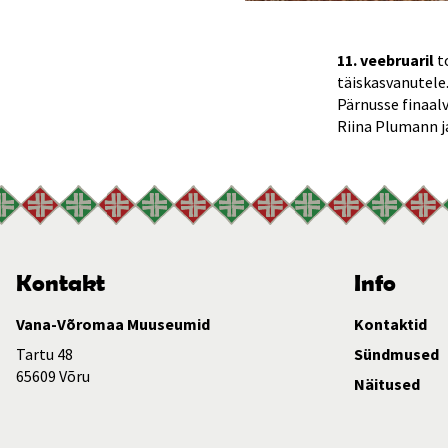
11. veebruaril
t
täiskasvanutele
Pärnusse finaalv
Riina Plumann ja
Kontakt
Info
Vana-Võromaa Muuseumid
Kontaktid
Tartu 48
Sündmused
65609 Võru
Näitused