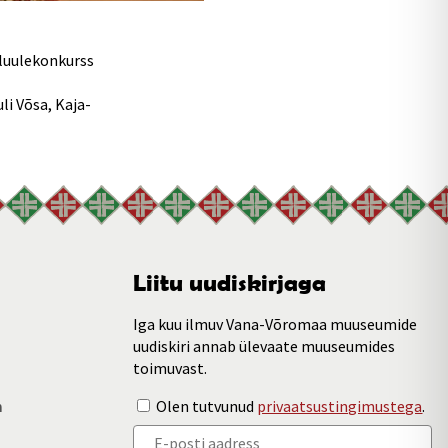
 luulekonkurss
li Võsa, Kaja-
Liitu uudiskirjaga
Iga kuu ilmuv Vana-Võromaa muuseumide
uudiskiri annab ülevaate muuseumides
toimuvast.
m
Olen tutvunud
privaatsustingimustega
.