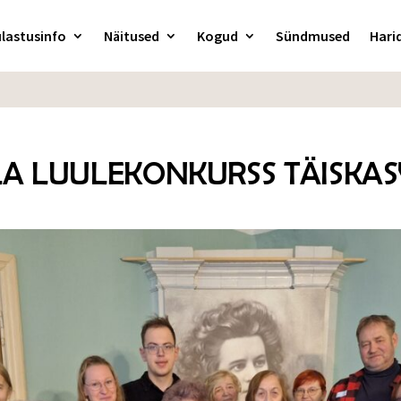
lastusinfo
Näitused
Kogud
Sündmused
Hari
ULA LUULEKONKURSS TÄISKA