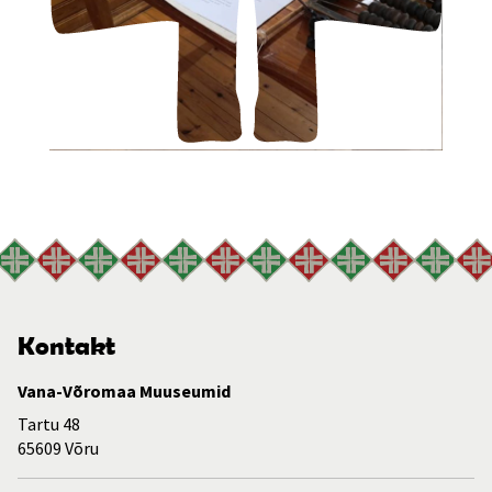
Kontakt
Vana-Võromaa Muuseumid
Tartu 48
65609 Võru