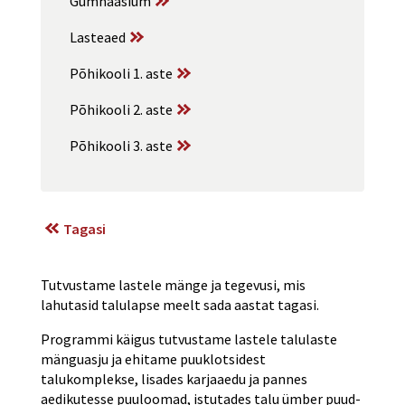
Gümnaasium
Lasteaed
Põhikooli 1. aste
Põhikooli 2. aste
Põhikooli 3. aste
Tagasi
Tutvustame lastele mänge ja tegevusi, mis
lahutasid talulapse meelt sada aastat tagasi.
Programmi käigus tutvustame lastele talulaste
mänguasju ja ehitame puuklotsidest
talukomplekse, lisades karjaaedu ja pannes
aedikutesse puuloomad, istutades talu ümber puud-