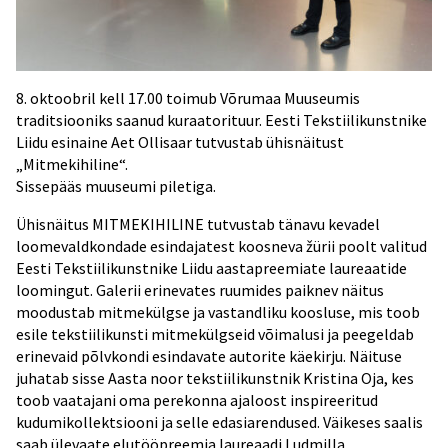
8. oktoobril kell 17.00 toimub Võrumaa Muuseumis
traditsiooniks saanud kuraatorituur. Eesti Tekstiilikunstnike
Liidu esinaine Aet Ollisaar tutvustab ühisnäitust
„Mitmekihiline“.
Sissepääs muuseumi piletiga.
Ühisnäitus MITMEKIHILINE tutvustab tänavu kevadel
loomevaldkondade esindajatest koosneva žürii poolt valitud
Eesti Tekstiilikunstnike Liidu aastapreemiate laureaatide
loomingut. Galerii erinevates ruumides paiknev näitus
moodustab mitmekülgse ja vastandliku koosluse, mis toob
esile tekstiilikunsti mitmekülgseid võimalusi ja peegeldab
erinevaid põlvkondi esindavate autorite käekirju. Näituse
juhatab sisse Aasta noor tekstiilikunstnik Kristina Oja, kes
toob vaatajani oma perekonna ajaloost inspireeritud
kudumikollektsiooni ja selle edasiarendused. Väikeses saalis
saab ülevaate elutööpreemia laureaadi Ludmilla